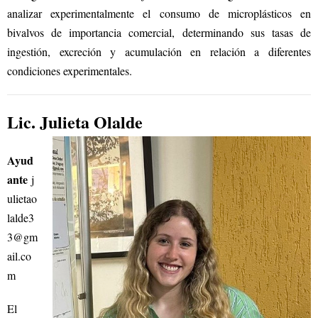
analizar experimentalmente el consumo de microplásticos en
bivalvos de importancia comercial, determinando sus tasas de
ingestión, excreción y acumulación en relación a diferentes
condiciones experimentales.
Lic. Julieta Olalde
Ayud
ante
j
ulietao
lalde3
3@gm
ail.co
m
El