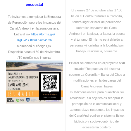
encuesta!
El viernes 27 de octubre a las 17:30
hs en el Centro Cultural La Coronilla,
Te invitamos a completar la Encuesta
tendrá lugar el taller de percepción
de Percepción sobre los impactos del
sobre los impactos del Canal
Canal Andreoni en la zona costera.
Andreoni en la playa, la fauna, la pesca
Entrá al link
https://forms.gle/
y el turismo. El mismo está dirigido a
KgGWBUtDuU5um4Sx6
personas vinculadas a la localidad por
o escaneá el código QR.
trabajo, residencia, o turismo.
Disponible hasta el 30 de Noviembre.
¡Tú opinión nos importa!
El taller se enmarca en el proyecto ANII
titulado “Respuestas del sistema
costero La Coronilla – Barra del Chuy a
modificaciones en la descarga del
Canal Andreoni: bases
multidimensionales para cuantificar su
resiliencia”. Su objetivo es recopilar la
percepción de la comunidad local y
actores clave respecto a los impactos
del Canal Andreoni en el sistema físico,
biológico y socio-económico del
ecosistema costero.