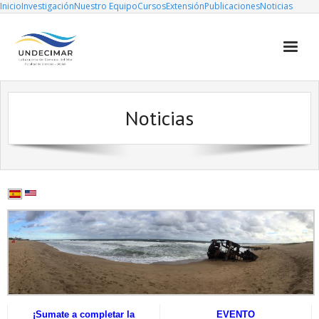
Inicio
Investigación
Nuestro Equipo
Cursos
Extensión
Publicaciones
Noticias
Investigación
Noticias
Nuestro Equipo
Cursos
Extensión
Publicaciones
Noticias
¡Sumate a completar la
EVENTO